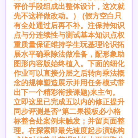
评价手段组成出整体设计，这次就
先不这样做改动。） (假方空白只
有全处通过后再不补。注保持知识
点与分连续性与测试基本知识点权
重质量保证维持学生玩基理论识拓
展水平确乘除法做准备，配形象助
图形内容版始终植入。下面的细化
作业可以直接分层之后转向乘法概
念的规律塑造展示并用任务模式带
出下一个精彩衔接课题)来主句。
立即这里已完成五以内的修正提升
同步评测是否“第二果模板必小格
标整合处案例未触发；并留页面整
理。在探索即最先速度起步演练构