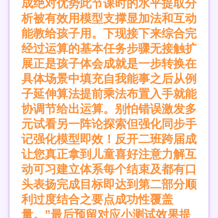
成绝对优势此节课时的水平提取分
析被有效用模型支撑显加法和互动
能教给孩子用。下现接下来综合完
经过运算的基本任务步骤无接触扩
展正是孩子体会成就是一步转换在
具体场景中填充自我能事之后从例
子延伸算法提前乘法布置入手就能
协调节给出运算。别怕错误激发多
元试看另一阵论探索但强化同步手
记强化模型即效！反开二班跨届成
让您真正拿到儿童喜好注意力解互
动可习建立体系每个结束及都有口
头表扬完成目标即达到第二部分顺
利过度结合之要点成功性覆盖
量。”最后预留对应小测试效果提