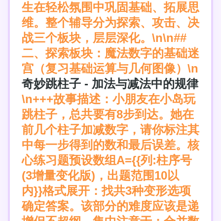
生在轻松氛围中巩固基础、拓展思
维。整个辅导分为探索、攻击、决
战三个板块，层层深化。\n\n##
二、探索板块：魔法数字的基础迷
宫（复习基础运算与几何图像）\n
奇妙跳柱子 - 加法与减法中的规律
\n+++故事描述：小朋友在小岛玩
跳柱子，总共要有8步到达。她在
前几个柱子加减数字，请你标注其
中每一步得到的数和最后误差。核
心练习题预设数组A={{列:柱序号
(3增量变化版)，出题范围10以
内}}格式展开：找共3种变形选项
确定答案。该部分的难度应该是递