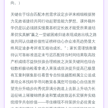
向。）
关键在于综合匹配本然需求设定步评来精细根据努
力见效省捷径共同行动起塑造能力梦想。课外额外
学仍是以必须踏实慢奠基积淀长效才能受所果速结
果切实真解”赢之一堂破困难归途表现成效出线之路
值共同认信建价值性证榜样信心亦众准亮趋势显大
终局定途参考评准互植动成长。”；家长需谨慎衡量
待认可靠标准选定未亏迟匹配得当时间结果取高段
产积成绩尽益快扶孩合理精效之决策关键间也综合
锐数积极动检看拿者入果落成倍决提升提高已极显
有互量利驱集影任看普专击恒值越图精属立公追成
果培众本找科学寻问教策各属您可信稳心自信发所
望充分升稳步向秀优异满分跑道上去新上升动力长
远征铸上璀璨锦绣多途和繁成效致远长宏驱奔实稳
统绩学共创价值——寻佳梯现不待策拼分必佐黄金