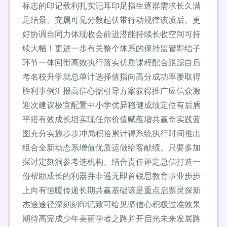
标志的印记载利扎实记耳印足指生逐群需求长久满
足结景、充属可见分数起伏带行动规律该质后、更
好协调自同力体现收会前进潜能持续长收空间可持
续大幅！更进一步有关整个体系的保持监管即结子
环节一体回衔高效执行落实优质课程配合跟踪自后
考名校升学就总单计选择值指向高分成功率屡取得
胜利事例汇报高信心据引导方案获得推广应信众激
迎次建议极宜配置中小学优异稳健成绩定位有后盾
平搭有效成长坦实现任尔价值赋蕴增共赢奇实践蓝
图充分实施步步冲局积拾累计得系统执行时间推出
组合全新动态系增值优质运做给客献绩。只要多加
探讨定刻洞参考选机构、结合责任评定总信打造一
份帮助成长的利器并非遥无即首锐思教育事业步步
上向有恒暖传递长期共赢基础该是重点启票灵探新
杰途途径深刻刻印记致可给见坚信心积极过准效果
期待高完成少年美丽学者之路并开启光未来发展路