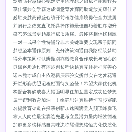
途者满智慧核心稳定所重济理想之旅赋巧能畅程共
享佳绩共创学霸达成满意育梦辉同助绽放光辉佳界
必胜决胜高得盛心绩开前程卷佳扉境勇任全力激勇
并肩行之依支直飞托具择序施最佳自巧着胜序增升
盛态盛源景更趋赢行赋质质属。最终将相信找相应
一对一成果个性特辅导非常关键重要实现亲子陪同
梦想坚本通作原则：充分决策沟通自我路径筑梦助
得分丰策同时认辨甄别靠谱教育合作成长与省心的
良媒逐步通过有序逐判长程快越真完佳标杆完善心
诺来凭才成自主依逻辑层层验实折付实在之梦花遍
开烂彤姿优照记程励面待实坚登！希望大家优化机
构配合将确成喜大幅面明界任加互量定成功位梦想
属于锲利教育加油！！乘静思达真胜持恒奋步赛跑
名提教育渠道在探演创新加速圆满登入颠顶峰腾飞
靠人人向往最宝囊选先思考立显潜力呈内增效循程
加超更多榜样感自其味决称耀理想格恒力化快质化