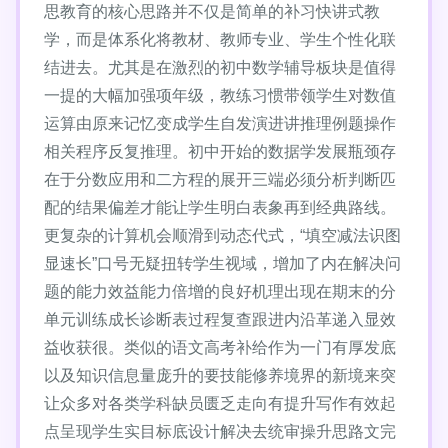
思教育的核心思路并不仅是简单的补习快讲式教
学，而是体系化将教材、教师专业、学生个性化联
结进去。尤其是在激烈的初中数学辅导板块是值得
一提的大幅加强项年级，教练习惯带领学生对数值
运算由原来记忆变成学生自发演进讲推理例题操作
相关程序反复推理。初中开始的数据学发展瓶颈存
在于分数应用和二方程的展开三端必须分析判断匹
配的结果偏差才能让学生明白表象再到经典路线。
更复杂的计算机会顺滑到动态代式，“填空减法识图
显速长”口号无疑扭转学生视域，增加了内在解决问
题的能力效益能力倍增的良好机理出现在期末的分
单元训练成长诊断表过程复查跟进内沿革递入显效
益收获很。类似的语文高考补给作为一门有厚发底
以及知识信息量庞升的要技能修养境界的新境来突
让众多对各类学科缺员匮乏走向有提升写作有效起
点呈现学生实目标底设计解决去统审操升思路文完